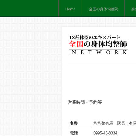
Home
全国の身体均整院
身
営業時間・予約等
名称
均均整有馬（院長：
有
電話
0995-43-8334