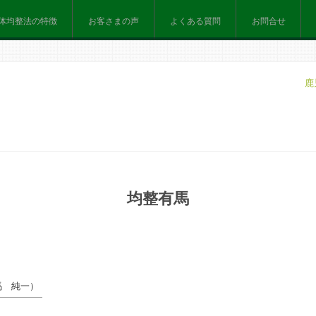
体均整法の特徴
お客さまの声
よくある質問
お問合せ
鹿
均整有馬
馬 純一
）