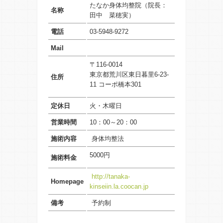
たなか身体均整院（院長：
名称
田中 菜穂実
）
電話
03-5948-9272
Mail
〒116-0014
東京都荒川区東日暮里6-23-
住所
11 コーポ橋本301
定休日
火・木曜日
営業時間
10：00～20：00
施術内容
身体均整法
5000円
施術料金
http://tanaka-
Homepage
kinseiin.la.coocan.jp
備考
予約制