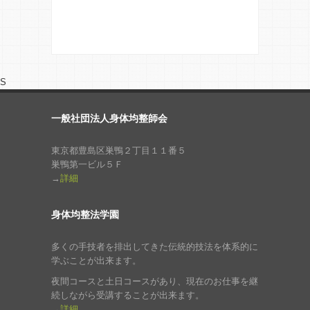
S
一般社団法人身体均整師会
東京都豊島区巣鴨２丁目１１番５
巣鴨第一ビル５Ｆ
→
詳細
身体均整法学園
多くの手技者を排出してきた伝統的技法を体系的に
学ぶことが出来ます。
夜間コースと土日コースがあり、現在のお仕事を継
続しながら受講することが出来ます。
→
詳細