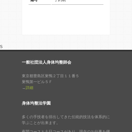
S
一般社団法人身体均整師会
東京都豊島区巣鴨２丁目１１番５
巣鴨第一ビル５Ｆ
→
詳細
身体均整法学園
多くの手技者を排出してきた伝統的技法を体系的に
学ぶことが出来ます。
夜間コースと土日コースがあり、現在のお仕事を継