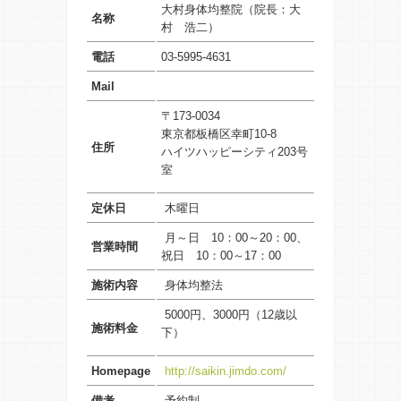
大村身体均整院（院長：
大
名称
村 浩二
）
電話
03-5995-4631
Mail
〒173-0034
東京都板橋区幸町10-8
住所
ハイツハッピーシティ203号
室
定休日
木曜日
月～日 10：00～20：00、
営業時間
祝日 10：00～17：00
施術内容
身体均整法
5000円、3000円（12歳以
施術料金
下）
Homepage
http://saikin.jimdo.com/
備考
予約制