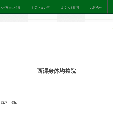
体均整法の特徴
お客さまの声
よくある質問
お問合せ
西澤身体均整院
：
西澤 浩輔
）