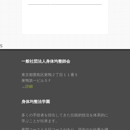
S
一般社団法人身体均整師会
東京都豊島区巣鴨２丁目１１番５
巣鴨第一ビル５Ｆ
→
詳細
身体均整法学園
多くの手技者を排出してきた伝統的技法を体系的に
学ぶことが出来ます。
夜間コースと土日コースがあり、現在のお仕事を継