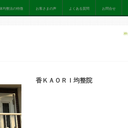
体均整法の特徴
お客さまの声
よくある質問
お問合せ
神
香ＫＡＯＲＩ均整院