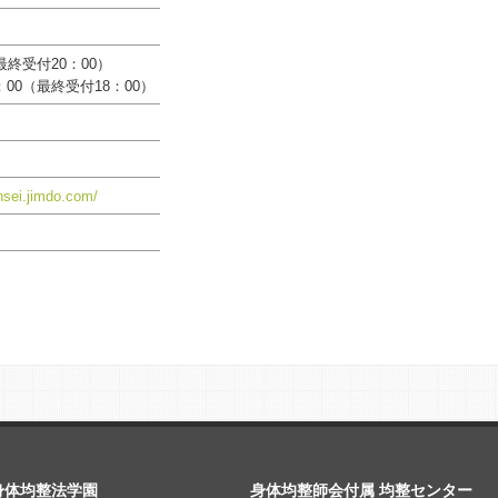
最終受付20：00）
：00（最終受付18：00）
insei.jimdo.com/
身体均整法学園
身体均整師会付属 均整センター