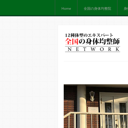
Home
全国の身体均整院
身