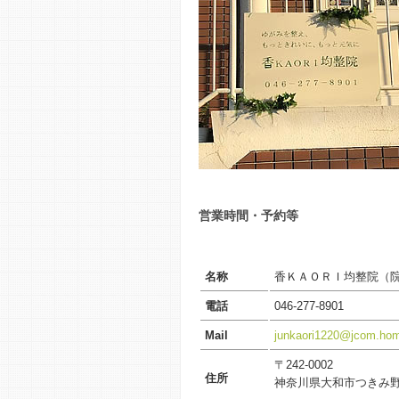
営業時間・予約等
名称
香ＫＡＯＲＩ均整院（
電話
046-277-8901
Mail
junkaori1220@jcom.hom
〒242-0002
住所
神奈川県大和市つきみ野5-