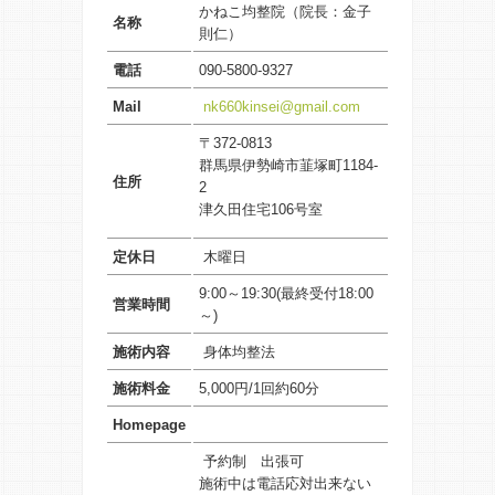
かねこ均整院
（院長：金子
名称
則仁）
電話
090-5800-9327
Mail
nk660kinsei@gmail.com
〒372-0813
群馬県伊勢崎市韮塚町1184-
住所
2
津久田住宅106号室
定休日
木曜日
9:00～19:30(最終受付18:00
営業時間
～)
施術内容
身体均整法
施術料金
5,000円/1回約60分
Homepage
予約制 出張可
施術中は電話応対出来ない