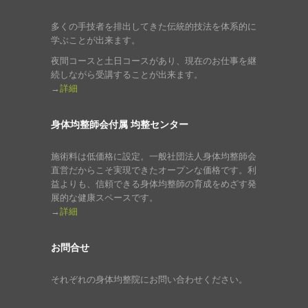
多くの手技者を排出してきた伝統的技法を体系的に
学ぶことが出来ます。
夜間コースと土日コースがあり、現在のお仕事を継
続しながら受講することが出来ます。
→
詳細
身体均整師会付属 均整センター
施術料は低価格に設定。一般社団法人身体均整師会
直営だからこそ実現できたオープンな価格です。利
益よりも、信頼できる身体均整師の育成をめざす発
展的な健康スペースです。
→
詳細
お問合せ
それぞれの身体均整院にお問い合わせください。