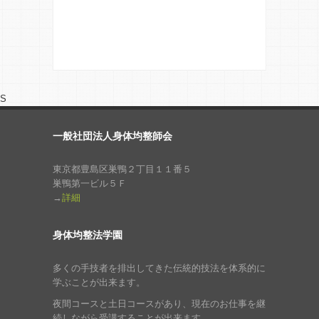
S
一般社団法人身体均整師会
東京都豊島区巣鴨２丁目１１番５
巣鴨第一ビル５Ｆ
→
詳細
身体均整法学園
多くの手技者を排出してきた伝統的技法を体系的に
学ぶことが出来ます。
夜間コースと土日コースがあり、現在のお仕事を継
続しながら受講することが出来ます。