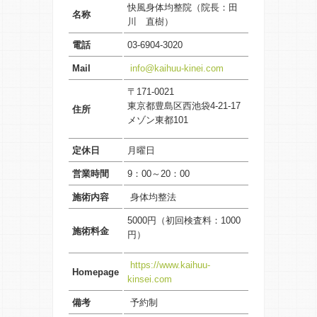
快風身体均整院（院長：
田
名称
川 直樹
）
電話
03-6904-3020
Mail
info@kaihuu-kinei.com
〒171-0021
東京都豊島区西池袋4-21-17
住所
メゾン東都101
定休日
月曜日
営業時間
9：00～20：00
施術内容
身体均整法
5000円（初回検査料：1000
施術料金
円）
https://www.kaihuu-
Homepage
kinsei.com
備考
予約制