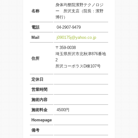
身体均整院濱野テクノロジ
名称
ー 所沢支店（院長：
濱野
博行
）
電話
04-2907-9479
Mail
j090175j@yahoo.co.jp
〒359-0038
埼玉県所沢市北秋津876番地
住所
2
所沢コーポラスD棟107号
定休日
営業時間
施術内容
施術料金
4500円
Homepage
備考