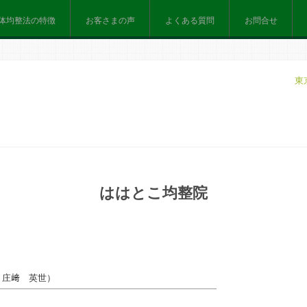
体均整法の特徴
お客さまの声
よくある質問
お問合せ
東
ははとこ均整院
：
庄﨑 英世
）