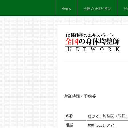
Home
全国の身体均整院
身
営業時間・予約等
名称
ははとこ均整院（院長
電話
090−2621−0474