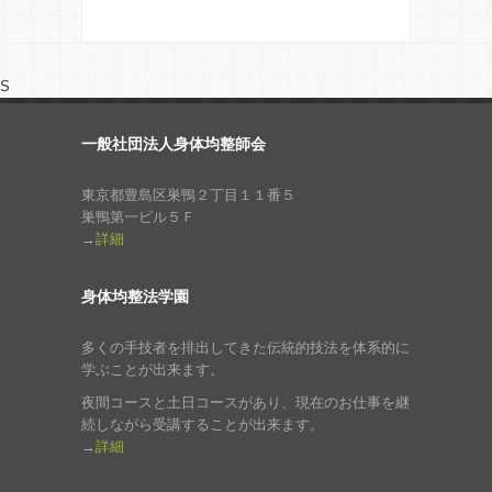
S
一般社団法人身体均整師会
東京都豊島区巣鴨２丁目１１番５
巣鴨第一ビル５Ｆ
→
詳細
身体均整法学園
多くの手技者を排出してきた伝統的技法を体系的に
学ぶことが出来ます。
夜間コースと土日コースがあり、現在のお仕事を継
続しながら受講することが出来ます。
→
詳細