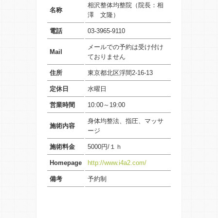
相沢整体均整院（院長：相
名称
澤 文隆）
電話
03-3965-9110
メールでの予約は受け付け
Mail
ておりません
住所
東京都北区浮間2-16-13
定休日
水曜日
営業時間
10:00～19:00
身体均整法、指圧、マッサ
施術内容
ージ
施術料金
5000円/１ｈ
Homepage
http://www.i4a2.com/
備考
予約制