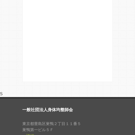
S
一般社団法人身体均整師会
東京都豊島区巣鴨２丁目１１番５
巣鴨第一ビル５Ｆ