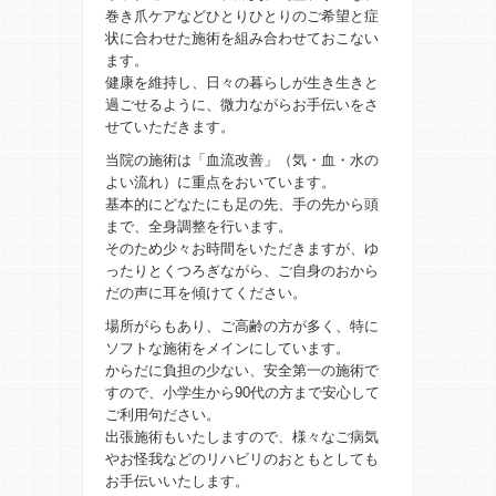
巻き爪ケアなどひとりひとりのご希望と症
状に合わせた施術を組み合わせておこない
ます。
健康を維持し、日々の暮らしが生き生きと
過ごせるように、微力ながらお手伝いをさ
せていただきます。
当院の施術は「血流改善」（気・血・水の
よい流れ）に重点をおいています。
基本的にどなたにも足の先、手の先から頭
まで、全身調整を行います。
そのため少々お時間をいただきますが、ゆ
ったりとくつろぎながら、ご自身のおから
だの声に耳を傾けてください。
場所がらもあり、ご高齢の方が多く、特に
ソフトな施術をメインにしています。
からだに負担の少ない、安全第一の施術で
すので、小学生から90代の方まで安心して
ご利用句ださい。
出張施術もいたしますので、様々なご病気
やお怪我などのリハビリのおともとしても
お手伝いいたします。