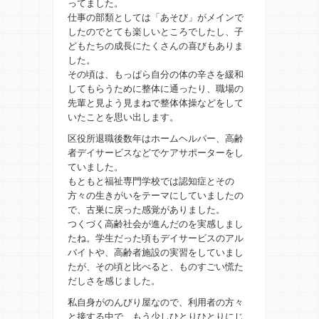
ってました。
仕事の部類としては「あそび」がメインで
したのでとても楽しいところでしたし、子
どもたちの成長にたくさんの喜びもありま
した。
その頃は、もっぱら自分の体の辛さを緩和
してもらうために整体に通ったり、職場の
先輩と見よう見まねで整体体操などをして
いたことを思い出します。
区役所退職後数年はホームヘルパー、高齢
者デイサービスなどでケアサポーターをし
ていました。
もともと福祉専門学校では認知症とその
方々の生きがいをテーマにしていましたの
で、古巣に戻った感覚がありました。
つくづく高齢社会が進んだのを実感しまし
たね。学生だった頃もデイサービスのアル
バイトや、高齢者施設の実習をしていまし
たが、その頃と比べると、ものすごい慌た
だしさを感じました。
私自身がのんびり屋なので、利用者の方々
と接する中で、もう少しひとりひとりにじ