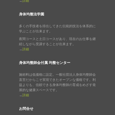
→
詳細
身体均整法学園
多くの手技者を排出してきた伝統的技法を体系的に
学ぶことが出来ます。
夜間コースと土日コースがあり、現在のお仕事を継
続しながら受講することが出来ます。
→
詳細
身体均整師会付属 均整センター
施術料は低価格に設定。一般社団法人身体均整師会
直営だからこそ実現できたオープンな価格です。利
益よりも、信頼できる身体均整師の育成をめざす発
展的な健康スペースです。
→
詳細
お問合せ