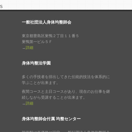
S
一般社団法人身体均整師会
東京都豊島区巣鴨２丁目１１番５
巣鴨第一ビル５Ｆ
→
詳細
身体均整法学園
多くの手技者を排出してきた伝統的技法を体系的に
学ぶことが出来ます。
夜間コースと土日コースがあり、現在のお仕事を継
続しながら受講することが出来ます。
→
詳細
身体均整師会付属 均整センター